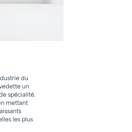
ndustrie du
 vedette un
e spécialité.
 en mettant
raissants
lles les plus