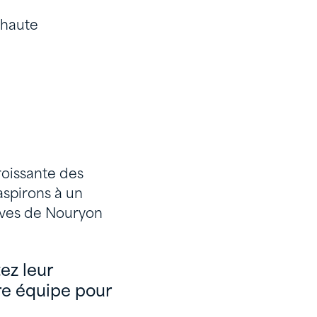
 haute
roissante des
aspirons à un
atives de Nouryon
ez leur
re équipe pour