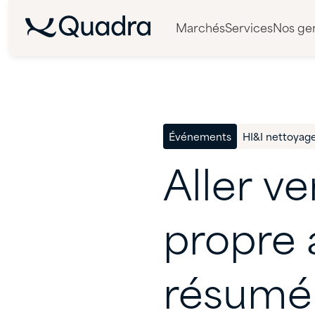
Marchés
Services
Nos ge
Événements
HI&I nettoyage
Aller
ve
propre
résumé