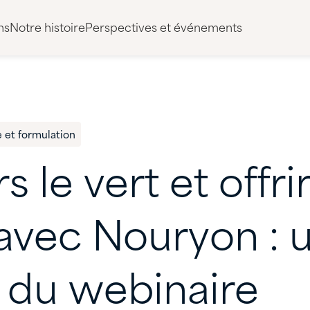
ns
Notre histoire
Perspectives et événements
 et formulation
rs
le
vert
et
offri
avec
Nouryon
:
du
webinaire