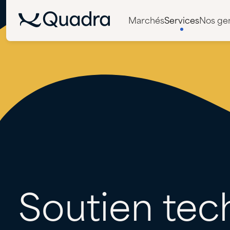
Marchés
Services
Nos ge
Soutien
tec