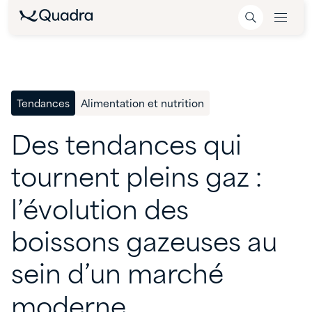
Tendances
Alimentation et nutrition
Des
tendances
qui
tournent
pleins
gaz
:
l’évolution
des
boissons
gazeuses
au
sein
d’un
marché
moderne