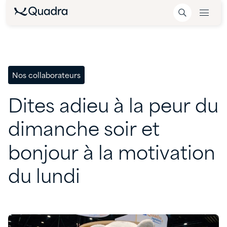
Nos collaborateurs
Dites
adieu
à
la
peur
du
dimanche
soir
et
bonjour
à
la
motivation
du
lundi