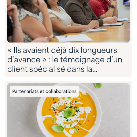
« Ils avaient déjà dix longueurs
d’avance » : le témoignage d’un
client spécialisé dans la
conformité environnementale sur
son partenariat avec Quadra »
Partenariats et collaborations