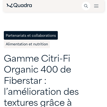
Partenariats et collaborations
Alimentation et nutrition
Gamme
Citri-Fi
Organic
400
de
Fiberstar
:
l’amélioration
des
textures
grâce
à