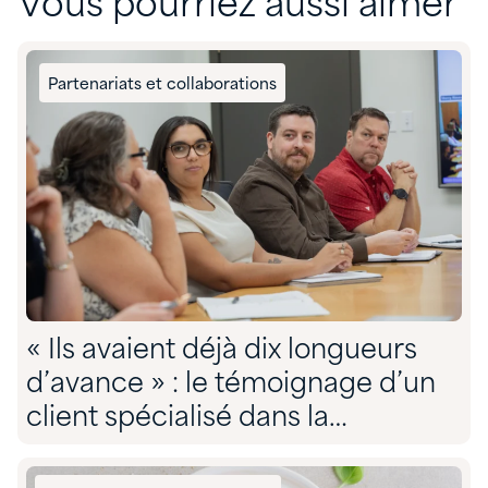
Vous pourriez aussi aimer
Partenariats et collaborations
« Ils avaient déjà dix longueurs
d’avance » : le témoignage d’un
client spécialisé dans la
conformité environnementale sur
son partenariat avec Quadra »