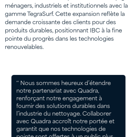
ménagers, industriels et institutionnels avec la
gamme TegraSurf. Cette expansion reflète la
demande croissante des clients pour des
produits durables, positionnant IBC à la fine
pointe du progrès dans les technologies
renouvelables.
‘‘ Nous sommes heureux d’étendre
notre partenariat avec Quadra,
renforçant notre engagement à
fournir des solutions durables dans
l’industrie du nettoyage. Collaborer
avec Quadra accroît notre portée et
garantit que nos technologies de