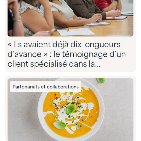
« Ils avaient déjà dix longueurs
d’avance » : le témoignage d’un
client spécialisé dans la
conformité environnementale sur
son partenariat avec Quadra »
Partenariats et collaborations