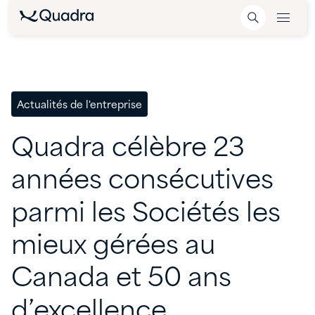
Actualités de l'entreprise
Quadra
célèbre
23
années
consécutives
parmi
les
Sociétés
les
mieux
gérées
au
Canada
et
50
ans
d’excellence