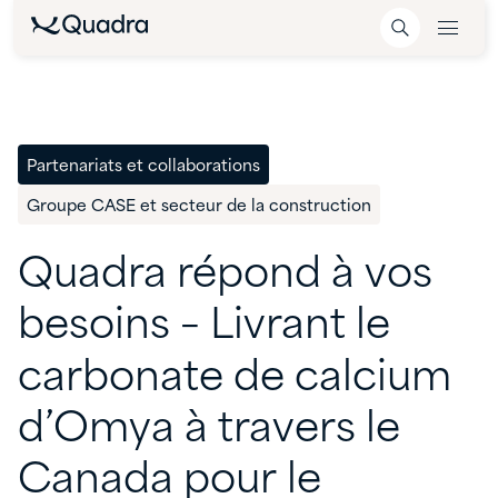
Partenariats et collaborations
Groupe CASE et secteur de la construction
Quadra
répond
à
vos
besoins
–
Livrant
le
carbonate
de
calcium
d’Omya
à
travers
le
Canada
pour
le