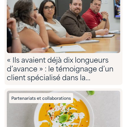
« Ils avaient déjà dix longueurs
d’avance » : le témoignage d’un
client spécialisé dans la
conformité environnementale sur
son partenariat avec Quadra »
Partenariats et collaborations