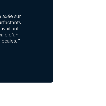
e axée sur
urfactants
availlant
cale d’un
ocales. ’’