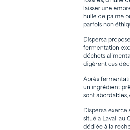
fossiles, d’huile
laisser une empr
huile de palme o
parfois non éthiq
Dispersa propose
fermentation exc
déchets alimentai
digèrent ces déc
Après fermentati
un ingrédient prê
sont abordables,
Dispersa exerce s
situé à Laval, au
dédiée à la rech