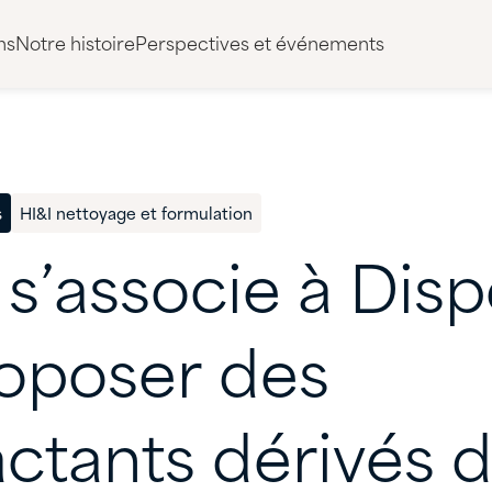
ns
Notre histoire
Perspectives et événements
s
HI&I nettoyage et formulation
s’associe
à
Disp
oposer
des
actants
dérivés
d