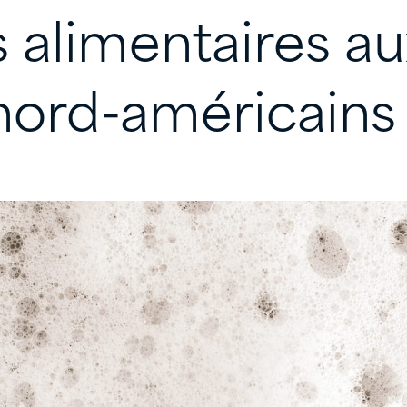
s
alimentaires
au
nord-américains