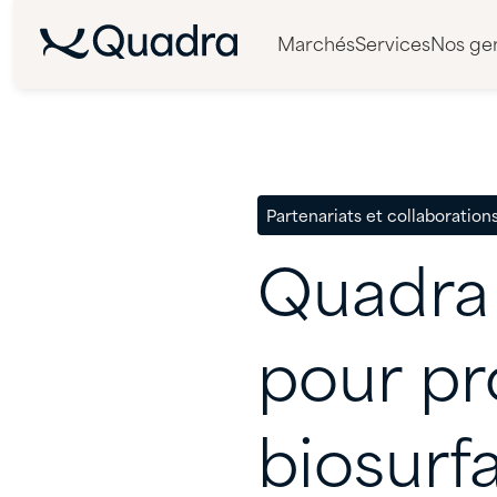
Marchés
Services
Nos ge
Partenariats et collaboration
Quadra
pour
pr
biosurf