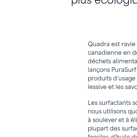
plus écologi
Quadra est ravie
canadienne en dé
déchets alimenta
lançons PuraSurf
produits d’usage 
lessive et les sav
Les surfactants 
nous utilisons qu
à soulever et à él
plupart des surf