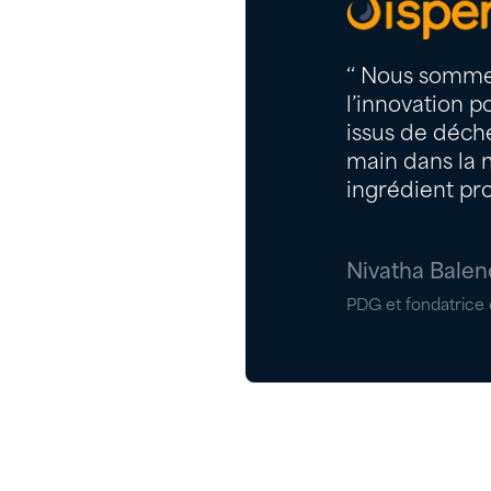
‘‘ Nous somme
l’innovation p
issus de déche
main dans la m
ingrédient pro
Nivatha Balen
PDG et fondatrice 