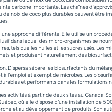
 de palme ou de noix de coco. Les combustibles f
einte carbone importante. Les chaînes d’approv
u de noix de coco plus durables peuvent être imp
ues.
 une approche différente. Elle utilise un procéd
lusif dans lequel des micro-organismes se nourr
res, tels que les huiles et les sucres usés. Les 
hets et produisent naturellement des biosurfact
on, Dispersa sépare les biosurfactants du mélang
t à l’emploi et exempt de microbes. Les biosurf
 durables et performants dans les formulations n
es activités à partir de deux sites au Canada. So
 Québec, où elle dispose d’une installation de 5 
erche et au développement de produits. Son autr