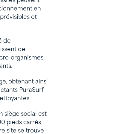
ossiles peuvent
isionnement en
révisibles et
é de
issent de
micro-organismes
ants.
e, obtenant ainsi
actants PuraSurf
ettoyantes.
n siège social est
000 pieds carrés
e site se trouve