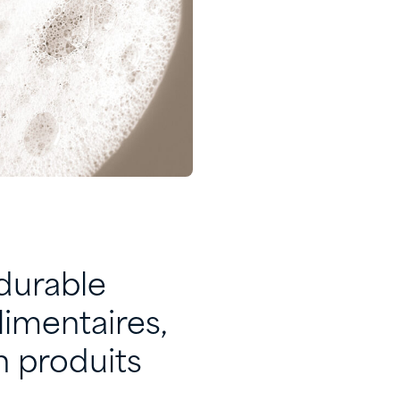
durable
limentaires,
n produits