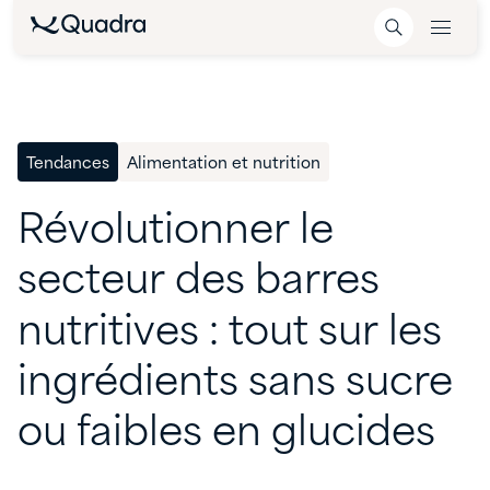
Tendances
Alimentation et nutrition
Révolutionner
le
secteur
des
barres
nutritives
:
tout
sur
les
ingrédients
sans
sucre
ou
faibles
en
glucides