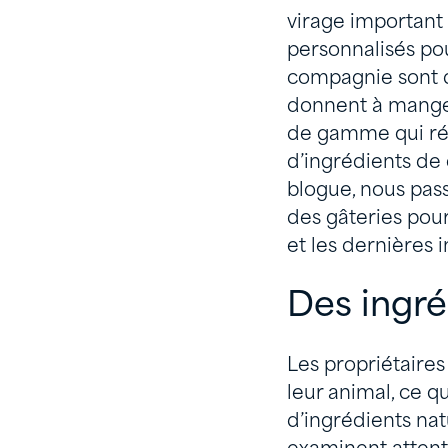
virage important 
personnalisés pou
compagnie sont de
donnent à manger
de gamme qui rép
d’ingrédients de 
blogue, nous pas
des gâteries pou
et les dernières i
Des ingré
Les propriétaire
leur animal, ce q
d’ingrédients na