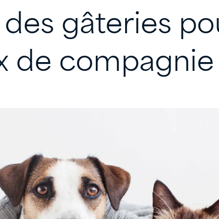
des
gâteries
po
x
de
compagnie