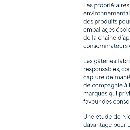
Les propriétaire
environnemental d
des produits pour
emballages écolo
de la chaîne d’a
consommateurs co
Les gâteries fab
responsables, com
capturé de maniè
de compagnie à l
marques qui priv
faveur des cons
Une étude de Nie
davantage pour d