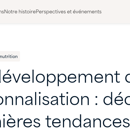
ns
Notre histoire
Perspectives et événements
nutrition
développement
nnalisation
:
déc
ières
tendance