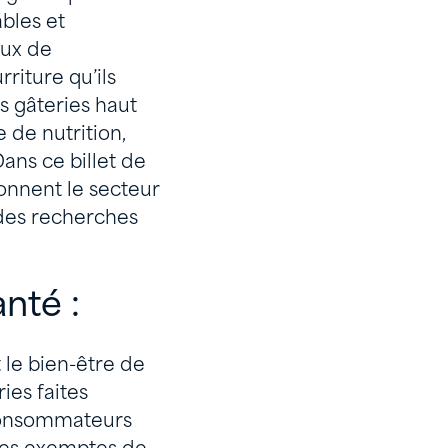
ables et
aux de
riture qu’ils
 gâteries haut
de nutrition,
ans ce billet de
onnent le secteur
des recherches
nté :
 le bien-être de
ies faites
 consommateurs