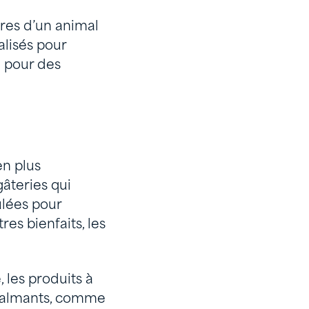
ires d’un animal
lisés pour
 pour des
n plus
gâteries qui
lées pour
es bienfaits, les
 les produits à
 calmants, comme