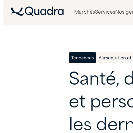
Marchés
Services
Nos ge
Tendances
Alimentation et 
Santé,
et
perso
les
dern