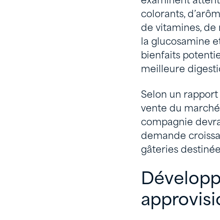
examinent attent
colorants, d’arôm
de vitamines, de
la glucosamine e
bienfaits potentie
meilleure digesti
Selon un rapport
vente du marché 
compagnie devrait
demande croissan
gâteries destiné
Développ
approvisi