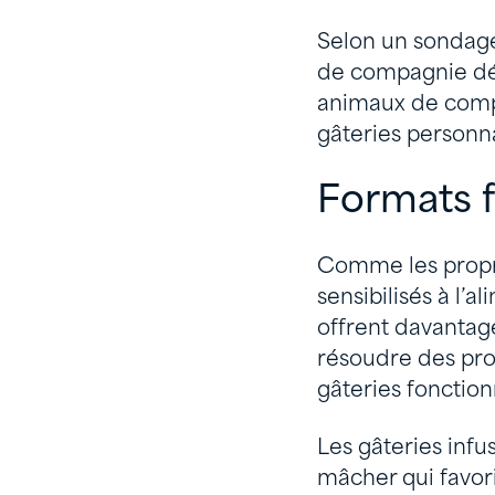
Selon un sondage
de compagnie dém
animaux de compa
gâteries personna
Formats f
Comme les propri
sensibilisés à l’a
offrent davanta
résoudre des prob
gâteries fonction
Les gâteries infu
mâcher qui favor