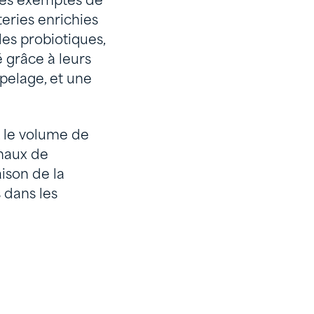
ries exemptes de
teries enrichies
es probiotiques,
 grâce à leurs
 pelage, et une
 le volume de
maux de
ison de la
 dans les