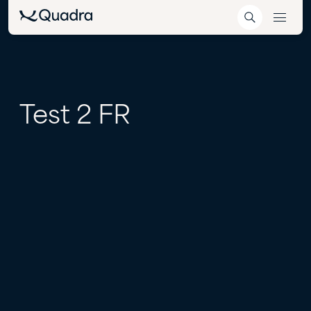
Test
2
FR