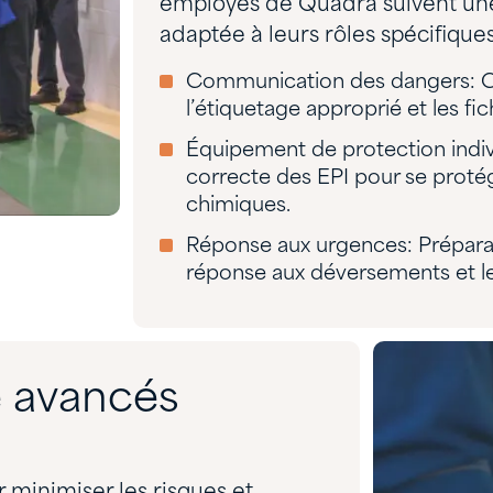
employés de Quadra suivent une 
adaptée à leurs rôles spécifiqu
Communication des dangers: C
l’étiquetage approprié et les f
Équipement de protection individ
correcte des EPI pour se protég
chimiques.
Réponse aux urgences: Préparati
réponse aux déversements et le
é avancés
 minimiser les risques et