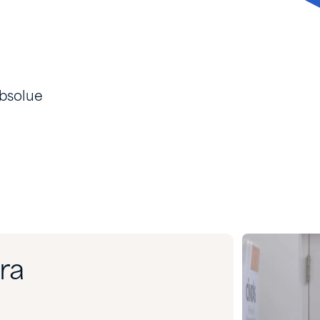
absolue
ra