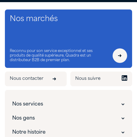
Nos marchés
Reconnu pour son service exceptionnel et ses
produits de qualité supérieure, Quadra est un
distributeur B2B de premier plan.
Nous contacter
Nous suivre
Nos services
Solutions innovantes
Nos gens
Emballage sur mesure
Nos gens
Notre histoire