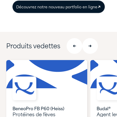
Découvrez notre nouveau portfolio en ligne
Produits vedettes
BeneoPro FB P60 (Heiss)
Budal®
Protéines de fèves
Agent le