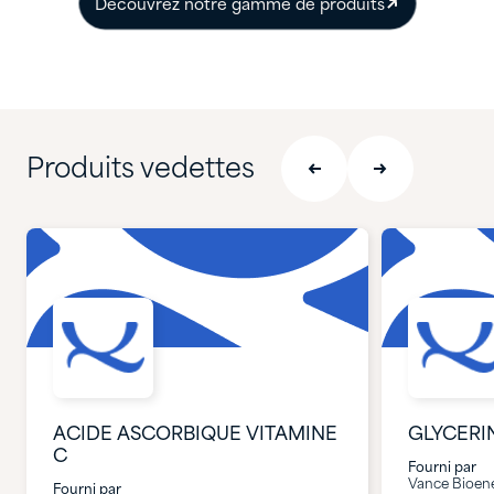
Découvrez notre gamme de produits
Produits vedettes
ACIDE ASCORBIQUE VITAMINE
GLYCERIN
C
Fourni par
Vance Bioen
Fourni par