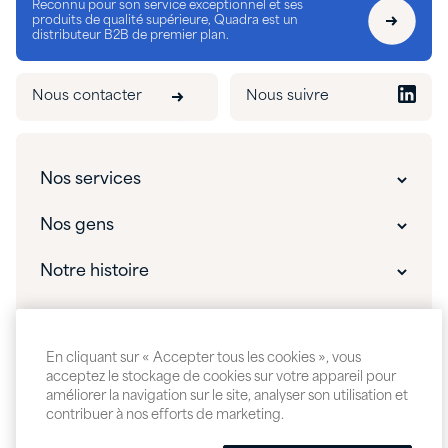
Reconnu pour son service exceptionnel et ses
produits de qualité supérieure, Quadra est un
distributeur B2B de premier plan.
Nous contacter
Nous suivre
Nos services
Solutions innovantes
Nos gens
Emballage sur mesure
Nos gens
Notre histoire
Fabrication sur mesure
Notre équipe de direction
La différence Quadra
Quoi de neuf
Soutien à la R&D / Formulation sur mesure
Carrières
Notre histoire
Perspectives et événements
En cliquant sur « Accepter tous les cookies », vous
Support technique
acceptez le stockage de cookies sur votre appareil pour
À propos de Quadra
Vidéos Quadra
améliorer la navigation sur le site, analyser son utilisation et
Plan du site
Accessibilité
Politique de cookies
contribuer à nos efforts de marketing.
Politique de confidentialité
Durabilité
Conditions d’utilisation
S'abonner aux communications Quadra
Paramètres des témoins