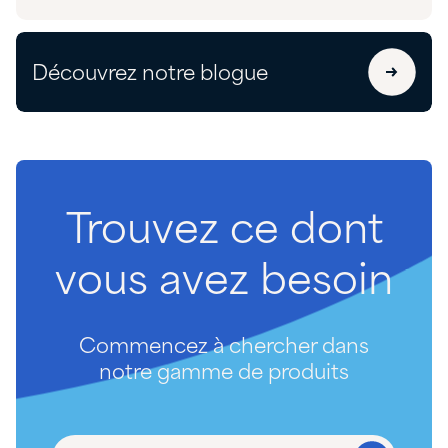
Découvrez notre blogue
Trouvez
ce
dont
vous
avez
besoin
Commencez à chercher dans
notre gamme de produits