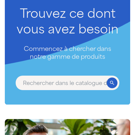
Trouvez
ce
dont
vous
avez
besoin
Commencez à chercher dans
notre gamme de produits