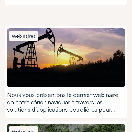
Adhésifs et revêtements formulés
Agriculture
Alimentation et nutrition
Webinaires
Exploitation minière
Fabrication de produits chimiques
Groupe CASE et secteur de la construction
HI&I nettoyage et formulation
Nous vous présentons le dernier webinaire
Nutraceutiques et compléments alimentaires
de notre série : naviguer à travers les
solutions d’applications pétrolières pour
Pâtes et papiers
votre entreprise, en collaboration avec
Nouryon
Pétrole et gaz
Webinaires