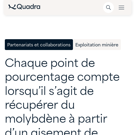
Partenariats et collaborations
Exploitation minière
Chaque
point
de
pourcentage
compte
lorsqu’il
s’agit
de
récupérer
du
molybdène
à
partir
d’un
gisement
de