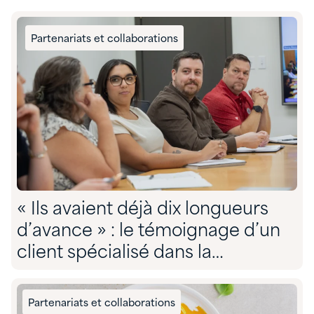
Partenariats et collaborations
« Ils avaient déjà dix longueurs
d’avance » : le témoignage d’un
client spécialisé dans la
conformité environnementale sur
son partenariat avec Quadra »
Partenariats et collaborations