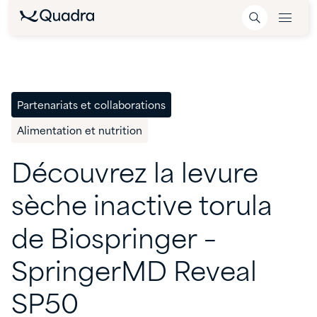
Partenariats et collaborations
Alimentation et nutrition
Découvrez
la
levure
sèche
inactive
torula
de
Biospringer
–
SpringerMD
Reveal
SP50