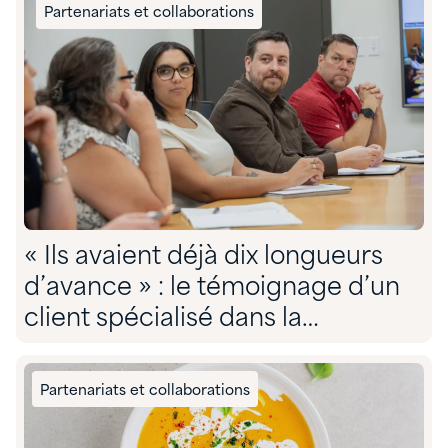
Partenariats et collaborations
« Ils avaient déjà dix longueurs
d’avance » : le témoignage d’un
client spécialisé dans la
conformité environnementale sur
son partenariat avec Quadra »
Partenariats et collaborations