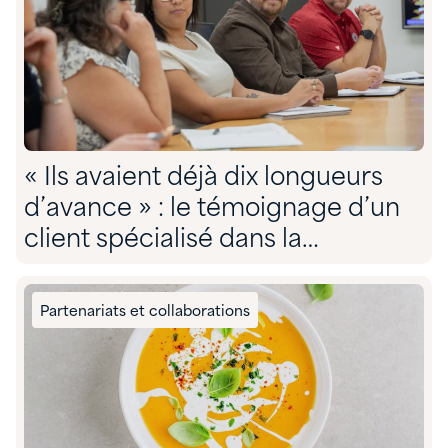
« Ils avaient déjà dix longueurs
d’avance » : le témoignage d’un
client spécialisé dans la
conformité environnementale sur
son partenariat avec Quadra »
Partenariats et collaborations