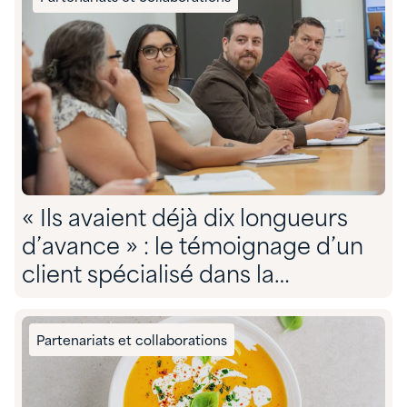
« Ils avaient déjà dix longueurs
d’avance » : le témoignage d’un
client spécialisé dans la
conformité environnementale sur
son partenariat avec Quadra »
Partenariats et collaborations