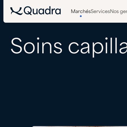
Marchés
Services
Nos ge
Soins
capill