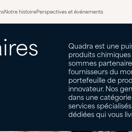
ns
Notre histoire
Perspectives et événements
aires
Quadra est une puis
produits chimiques 
sommes partenaires
fournisseurs du mon
portefeuille de prod
innovateur. Nos ge
dans une catégorie
services spécialisé
dédiées qui vous liv