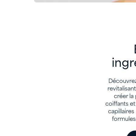
ingr
Découvrez
revitalisan
créer la
coiffants e
capillaire
formules 