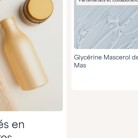
Partenariats et collaborati
Glycérine Mascerol 
Mas
és en