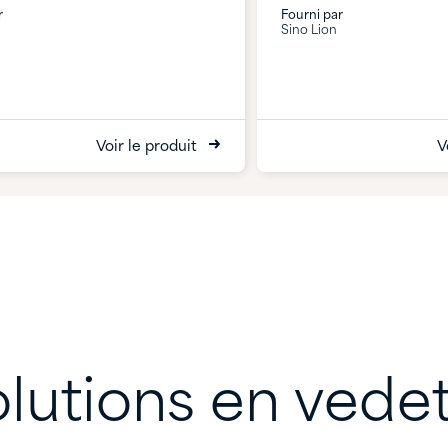
r
Fourni par
Sino Lion
Voir le produit
V
lutions en vede