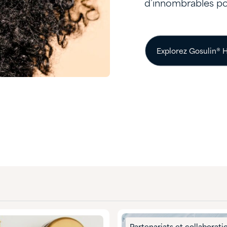
d’innombrables pos
Explorez Gosulin® H