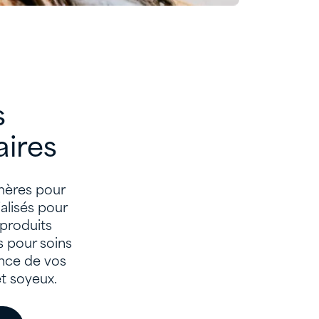
s
aires
mères pour
ialisés pour
 produits
s pour soins
ance de vos
et soyeux.