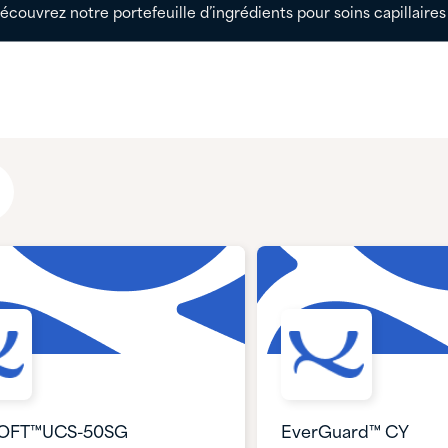
écouvrez notre portefeuille d’ingrédients pour soins capillaires
OFT™UCS-50SG
EverGuard™ CY