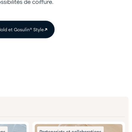
sibilités de coiffure.
old et Gosulin® Style