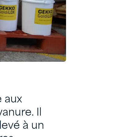
e aux
anure. Il
levé à un