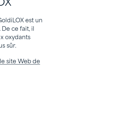
LOX
GoldiLOX est un
e ce fait, il
ux oxydants
s sûr.
 le site Web de