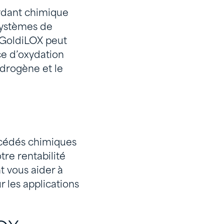
xydant chimique
 systèmes de
. GoldiLOX peut
ce d’oxydation
ydrogène et le
océdés chimiques
tre rentabilité
 vous aider à
 les applications