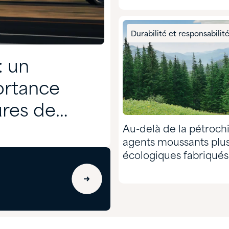
Durabilité et responsabilit
: un
ortance
ures de
Au-delà de la pétrochi
agents moussants plu
écologiques fabriqués 
de pins issus de forêt