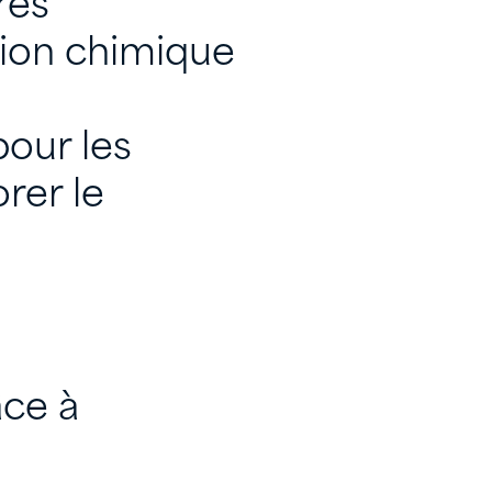
res
tion chimique
pour les
rer le
âce à