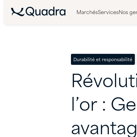
Marchés
Services
Nos ge
Durabilité et responsabilité
Révolut
l’or
:
Ge
avanta