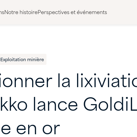
ns
Notre histoire
Perspectives et événements
Exploitation minière
ionner
la
lixiviat
kko
lance
Goldi
ge
en
or