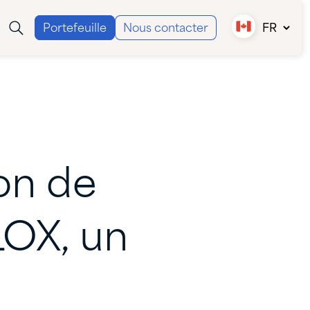
Portefeuille
Nous contacter
FR
Canada (EN)
Canada (FR)
USA
ion
de
LOX,
un