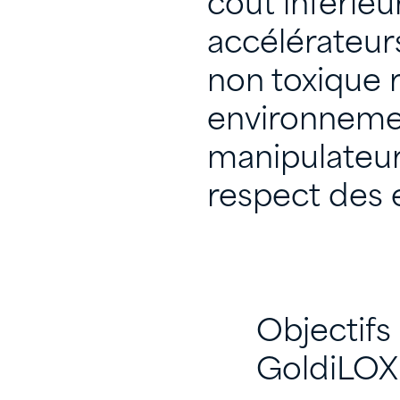
coût inférie
accélérateurs
non toxique 
environnemen
manipulateurs
respect des 
Objectifs
GoldiLOX