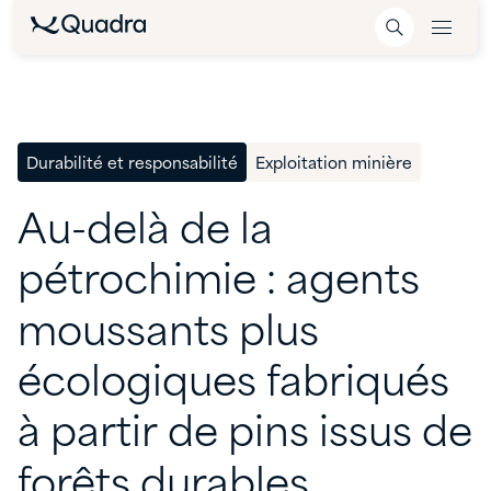
Durabilité et responsabilité
Exploitation minière
Au-delà
de
la
pétrochimie
:
agents
moussants
plus
écologiques
fabriqués
à
partir
de
pins
issus
de
forêts
durables