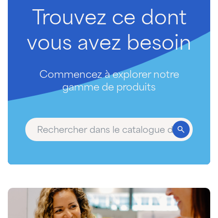
Trouvez
ce
dont
vous
avez
besoin
Commencez à explorer notre
gamme de produits