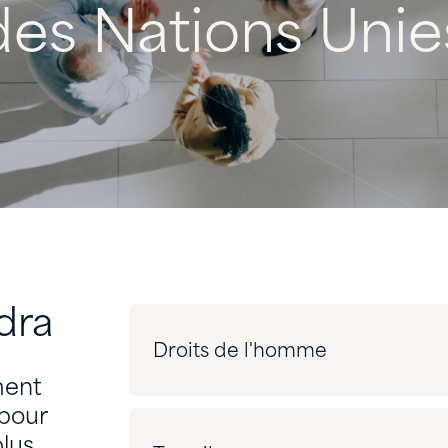
des
Nations
Unie
dra
Droits de l'homme
ment
 pour
plus