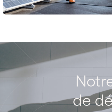
Notr
de
dé