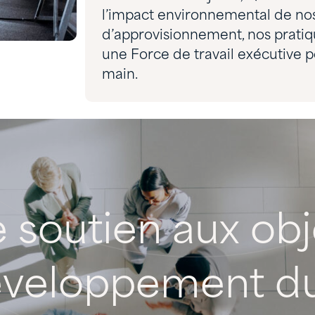
l’impact environnemental de nos
d’approvisionnement, nos pratiq
une Force de travail exécutive p
main.
e
soutien
aux
obj
veloppement
d